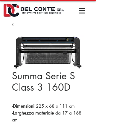
Summa Serie S
Class 3 160D
-Dimensioni
225 x 68 x 111 cm
-Larghezza materiale
da 17 a 168
cm
-Area di taglio
158 cm x 50 m (in
modalità estesa 165 cm)