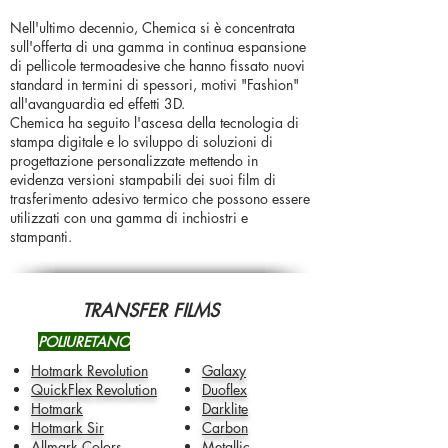
Nell'ultimo decennio, Chemica si è concentrata
sull'offerta di una gamma in continua espansione
di pellicole termoadesive che hanno fissato nuovi
standard in termini di spessori, motivi "Fashion"
all'avanguardia ed effetti 3D.
Chemica ha seguito l'ascesa della tecnologia di
stampa digitale e lo sviluppo di soluzioni di
progettazione personalizzate mettendo in
evidenza versioni stampabili dei suoi film di
trasferimento adesivo termico che possono essere
utilizzati con una gamma di inchiostri e
stampanti.
TRANSFER FILMS
POLIURETANO
Hotmark Revolution
Galaxy
QuickFlex Revolution
Duoflex
Hotmark
Darklite
Hotmark Sir
Carbon
Allmark Colors
Metallic