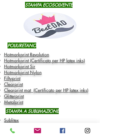
STAMPA ECOSOLVENTE
POLIURETANO
Hotmarkprint Revolution
Hotmarkprint (Certificato per HP latex inks)
Hotmarkprint Sir
Hotmarkprint Nylon
Fiftyprint
Clearprint
Clearprint mat
(Certificato per HP latex inks)
Glitterprint
Metalprint
STAMPA A SUBLIMAZIONE
Sublitex
Subliflok
VINILE