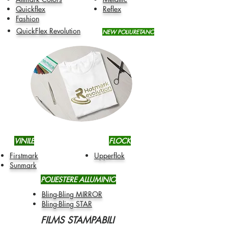
Quickflex
Reflex
Fashion
QuickFlex Revolution
NEW POLIURETANO
VINILE
FLOCK
Firstmark
Upperflok
Sunmark
POLIESTERE ALLUMINIO
Bling-Bling MIRROR
Bling-Bling STAR
FILMS STAMPABILI