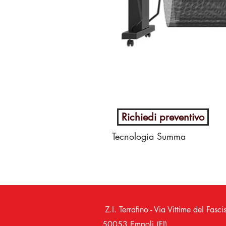
Richiedi preventivo
Tecnologia Summa
Tracking
– Il trascinamento è
assicura che ogni singolo lav
con lavori molto lunghi. La 
(superando anche la lunghezza
Z.I. Terrafino - Via Vittime del 
Testa Auto-pilotante
– La sua s
Un parametro di compensazion
50053 Empoli (FI)