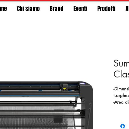
ome
Chi siamo
Brand
Eventi
Prodotti
A
Sum
Cla
-Dimens
-Larghe
-Area di
modalit
-Ripetibi
m di lu
-Accura