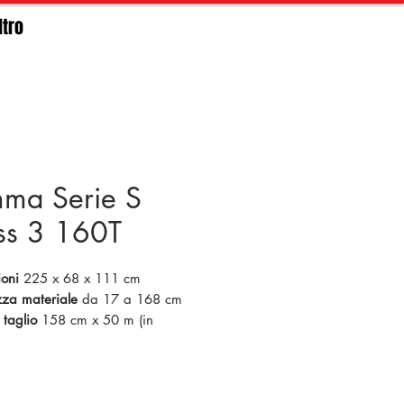
ltro
ma Serie S
ss 3 160T
ioni
225 x 68 x 111 cm
zza materiale
da 17 a 168 cm
 taglio
158 cm x 50 m (in
à estesa 165 cm)
lità
garantita ± 0.1 mm fino a 12
nghezza
tezza
0.2 % dello spostamento o