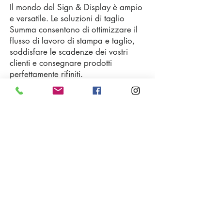
Il mondo del Sign & Display è ampio
e versatile. Le soluzioni di taglio
Summa consentono di ottimizzare il
flusso di lavoro di stampa e taglio,
soddisfare le scadenze dei vostri
clienti e consegnare prodotti
perfettamente rifiniti.
• Allestimento punto vendita
• Soft signage
• Adesivi
• Prototipazione
• Segnaletica stradale
• Cartelloni pubblicitari
Packaging
Nel mondo dell’imaging il ruolo
dell’imballaggio è più rilevante che