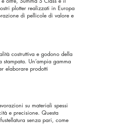
ta e oltre, Summa S Class è il
stri plotter realizzati in Europa
vorazione di pellicole di valore e
alità costruttiva e godono della
afica stampata. Un’ampia gamma
per elaborare prodotti
avorazioni su materiali spessi
ocità e precisione. Questa
 fustellatura senza pari, come