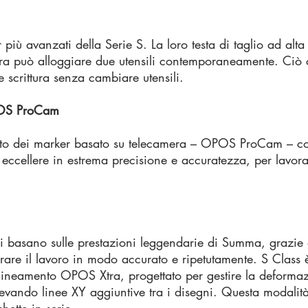
r più avanzati della Serie S. La loro testa di taglio ad alt
 può alloggiare due utensili contemporaneamente. Ciò 
e scrittura senza cambiare utensili.
OPOS ProCam
nto dei marker basato su telecamera – OPOS ProCam – cons
 eccellere in estrema precisione e accuratezza, per lavora
s si basano sulle prestazioni leggendarie di Summa, grazie 
rare il lavoro in modo accurato e ripetutamente. S Class è
ineamento OPOS Xtra, progettato per gestire la deformazi
levando linee XY aggiuntive tra i disegni. Questa modalit