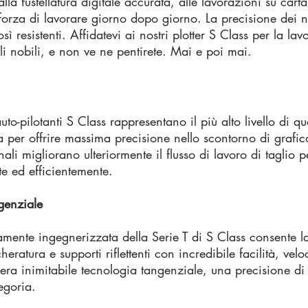
e, alla fustellatura digitale accurata, alle lavorazioni su car
a forza di lavorare giorno dopo giorno. La precisione dei no
sì resistenti. Affidatevi ai nostri plotter S Class per la la
li nobili, e non ve ne pentirete. Mai e poi mai.
uto-pilotanti S Class rappresentano il più alto livello di qu
ata per offrire massima precisione nello scontorno di gr
nali migliorano ulteriormente il flusso di lavoro di taglio 
te ed efficientemente.
ngenziale
tamente ingegnerizzata della Serie T di S Class consente l
eratura e supporti riflettenti con incredibile facilità, vel
a vera inimitabile tecnologia tangenziale, una precisione di
egoria.